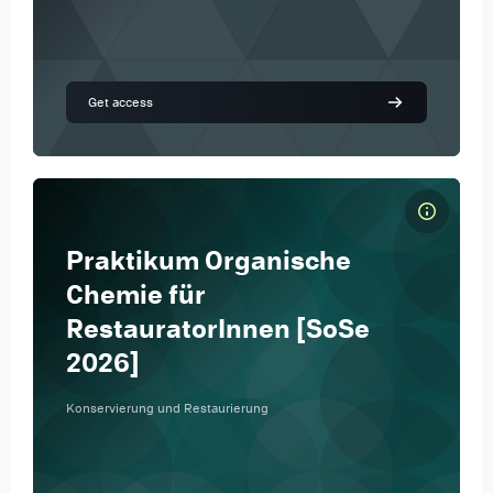
Get access
Kursbild Praktikum Organische Chemie für RestauratorInnen [SoSe
Kursname
Praktikum Organische
Kursbild
Die Inhalte der zugehörigen Vorlesung
werden in praktischen Übungen vertieft. Das
Chemie für
Praktikum wird durch ein Seminar ergänzt.
RestauratorInnen [SoSe
2026]
Konservierung und Restaurierung