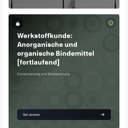
Kursbild Werkstoffkunde: Anorganische und organische Bindemittel 
Kursname
Werkstoffkunde:
Kursbild
Anorganische und
organische Bindemittel
[fortlaufend]
Konservierung und Restaurierung
Get access