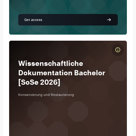
Get access
Kursbild Wissenschaftliche Dokumentation Bachelor [SoSe 2026]
Kursname
Wissenschaftliche
Kursbild
Dokumentation Bachelor
[SoSe 2026]
Konservierung und Restaurierung