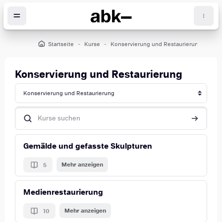
Zum Hauptinhalt
Startseite
Kurse
Konservierung und Restaurierung
öcke
Konservierung und Restaurierung
Kursbereiche
Kurse suchen
Kurse suc
Gemälde und gefasste Skulpturen
Mehr anzeigen
5
Medienrestaurierung
Mehr anzeigen
10