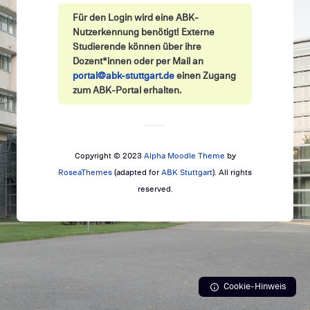
Zum Hauptinhalt
Für den Login wird eine ABK-
Nutzerkennung benötigt! Externe
Studierende können über ihre
Dozent*innen oder per Mail an
portal@abk-stuttgart.de
einen Zugang
zum ABK-Portal erhalten.
Copyright © 2023
Alpha Moodle Theme
by
RoseaThemes
(adapted for
ABK Stuttgart
). All rights
reserved.
Cookie-Hinweis