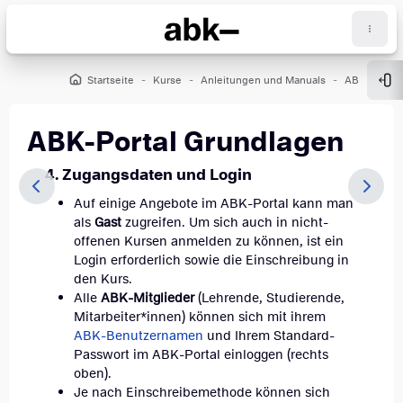
Zum Hauptinhalt
Startseite
Kurse
Anleitungen und Manuals
ABK-Portal
Blo
ABK-Portal Grundlagen
Abschlussbedingungen
4. Zugangsdaten und Login
Auf einige Angebote im ABK-Portal kann man
als
Gast
zugreifen. Um sich auch in nicht-
offenen Kursen anmelden zu können, ist ein
Login erforderlich sowie die Einschreibung in
den Kurs.
Alle
ABK-Mitglieder
(Lehrende, Studierende,
Mitarbeiter*innen) können sich mit ihrem
ABK-Benutzernamen
und Ihrem Standard-
Passwort im ABK-Portal einloggen (rechts
oben).
Je nach Einschreibemethode können sich