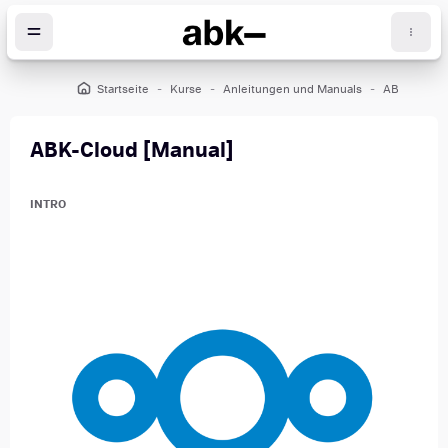
Zum Hauptinhalt
Startseite
Kurse
Anleitungen und Manuals
ABK-Cloud
öcke
ABK-Cloud [Manual]
Blöcke
Blöcke
Intro überspringen
INTRO