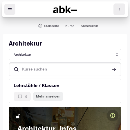
Zum Hauptinhalt
Startseite
Kurse
Architektur
öcke
Architektur
Kursbereiche
Kurse suchen
Kurse suc
Lehrstühle / Klassen
Mehr anzeigen
9
Kursbild Architektur_Infos
Kursname
Architektur_Infos
Kursbild
Info-Portal der FG Architektur für