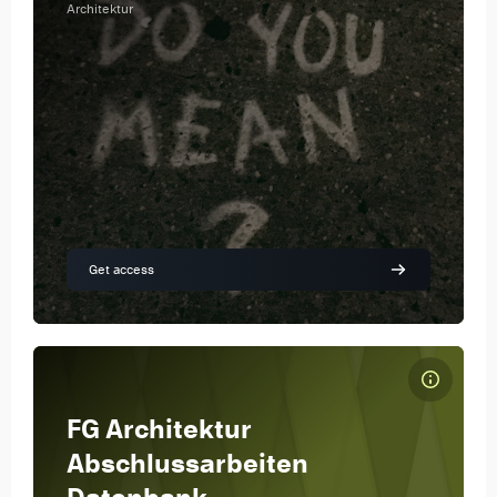
Architektur
Get access
Kursbild FG Architektur Abschlussarbeiten Datenbank
Kursname
FG Architektur
Kursbild
Abschlussarbeiten